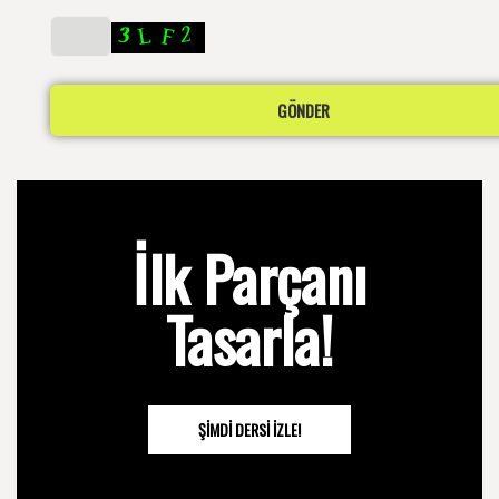
İlk Parçanı
Tasarla!
ŞIMDI DERSI İZLE!