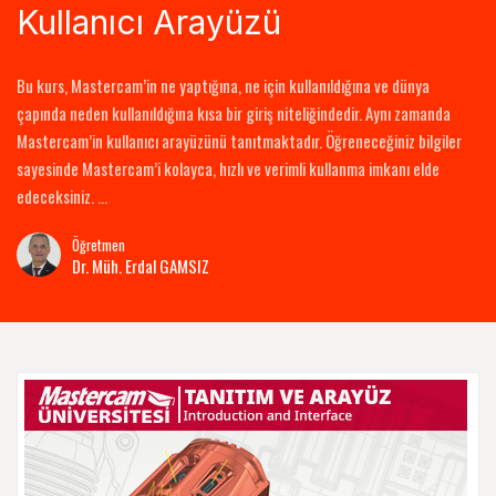
Kullanıcı Arayüzü
Bu kurs, Mastercam’in ne yaptığına, ne için kullanıldığına ve dünya
çapında neden kullanıldığına kısa bir giriş niteliğindedir. Aynı zamanda
Mastercam’in kullanıcı arayüzünü tanıtmaktadır. Öğreneceğiniz bilgiler
sayesinde Mastercam’i kolayca, hızlı ve verimli kullanma imkanı elde
edeceksiniz. …
Öğretmen
Dr. Müh. Erdal GAMSIZ