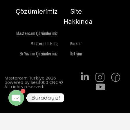
Çözümlerimiz
Site
Hakkında
Mastercam Çözümlerimiz
Mastercam Blog
Kurslar
Ek Yazılım Çözümlerimiz
İletişim
Mastercam Türkiye 2026
powered by Ses3000 CNC ©
All rights reserved.
1
Buradayız!
OPEN
99.00 ₺
CHATY
ŞIMDI SATIN AL