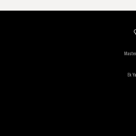
Maste
Ek Y